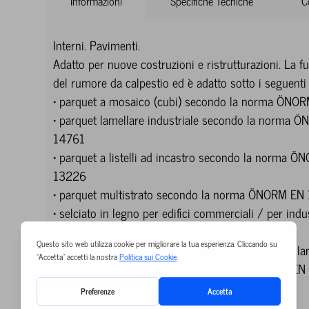
Informazioni
Specifiche Tecniche
C
Interni. Pavimenti.
Adatto per nuove costruzioni e ristrutturazioni. La
del rumore da calpestio ed è adatto sotto i seguenti
• parquet a mosaico (cubi) secondo la norma ÖN
• parquet lamellare industriale secondo la norma 
14761
• parquet a listelli ad incastro secondo la norma 
13226
• parquet multistrato secondo la norma ÖNORM E
• selciato in legno per edifici commerciali / per indu
secondo la norma ÖNORM 68702
• tavolato in legno massiccio (rovere, max. 16 cm lar
secondo le norme ÖNORM EN 13266 e ÖNORM EN
• laminato.