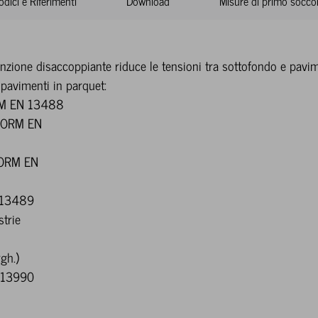
odici e Riferimenti
Download
Misure di primo socco
 funzione disaccoppiante riduce le tensioni tra sottofondo e pa
 pavimenti in parquet:
ORM EN 13488
ÖNORM EN
ÖNORM EN
N 13489
strie
gh.)
 13990