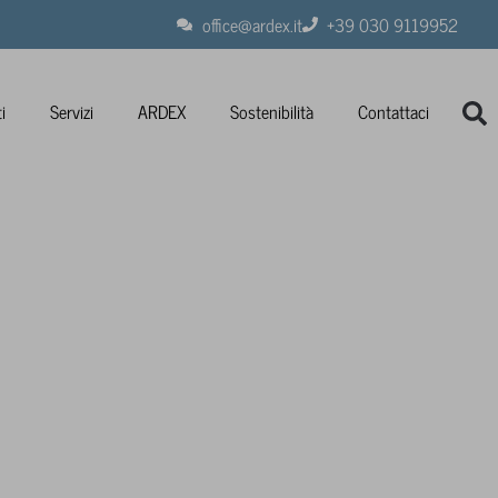
office@ardex.it
+39 030 9119952
i
Servizi
ARDEX
Sostenibilità
Contattaci